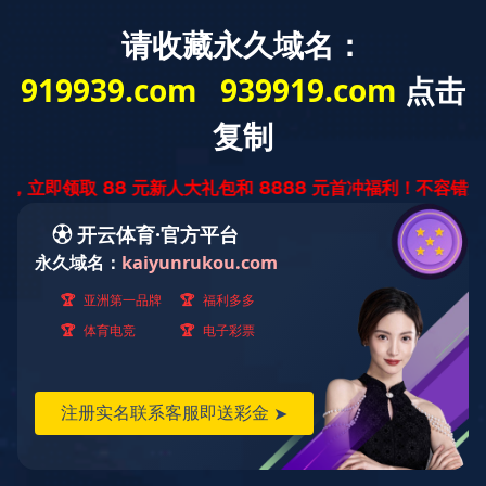
开云在线（中国）唯一官
厂家
8年专注学校 / 企业
开云在线（中国）唯一官方网站首页
开云在线（中国
宿舍解决方案
客户案例
新闻资讯
关于康
热门关键词：
上下铺铁床
宿舍公寓床
开云在线（中国）唯一官方网
您的位置：
首页
产品频道
配套产品
席梦思床垫
>
>
>
食堂餐桌
床板 床垫