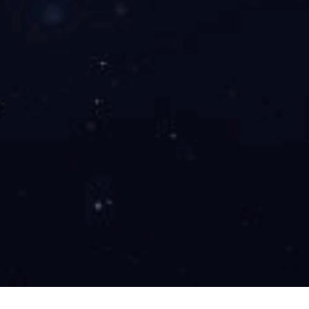
售后无忧
Worry-free after sales
完善的售后物流设施，5年质保，响应速度快