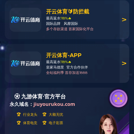
热门关键词：
食堂用餐桌
铁床床板,床垫
宿舍用桌椅
宿舍用衣柜
您的位置：
首页
客户案例
>
解决方案
头条
上床下空
两连体上床下
解决方案
增强了床的稳