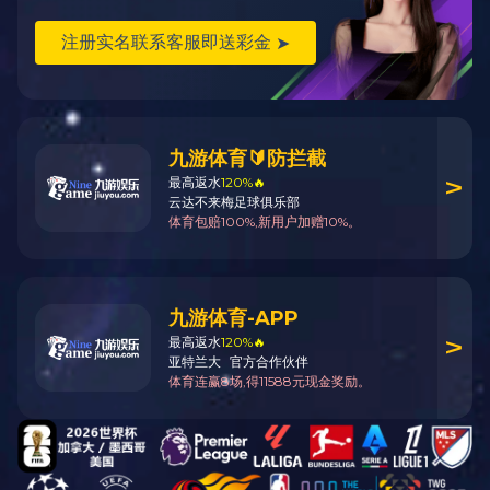
客户案例
推荐产品
太空舱上下铺床