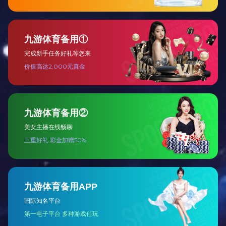
上下双层床
QQ咨询
开云在线（中国）唯一官方网站价格
咨询热线