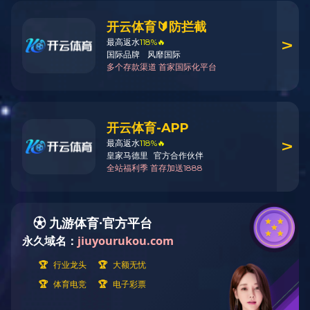
热门关键词：
食堂用餐桌
铁床床板,床垫
宿舍用桌椅
宿舍用衣柜
您的位置：
首页
客户案例
开云在线（中国）唯一官方网站
>
>
解决方案
头条
上床下空
两连体上床下
解决方案
增强了床的稳