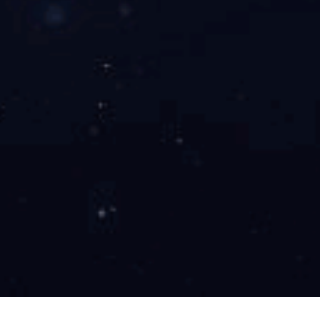
13903032647
首页
开云在线（中国）唯一官方网站
双层铁架床
Mailbo
dgkangs
Phone：
134
备案号：
粤ICP备14068681号
百度统计
Address
广东省