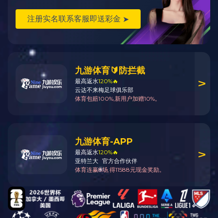
客户案例
推荐产品
太空舱上下铺床