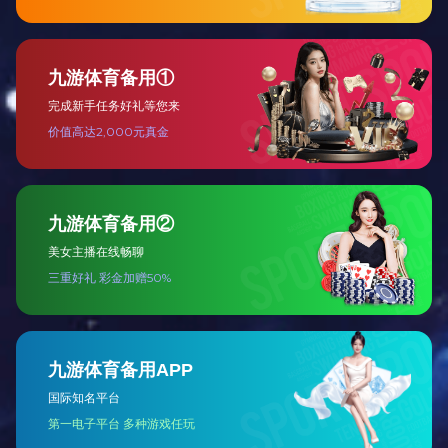
上下双层床
QQ咨询
开云在线（中国）唯一官方网站价格
咨询热线