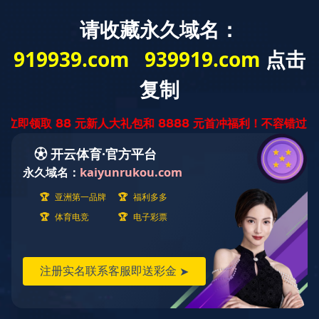
开云在线（中国）唯一官
厂家
8年专注学校 / 企业
开云在线（中国）唯一官方网站首页
开云在线（中国
宿舍解决方案
客户案例
新闻资讯
关于康