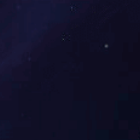
宿舍铁皮柜
单人双层床