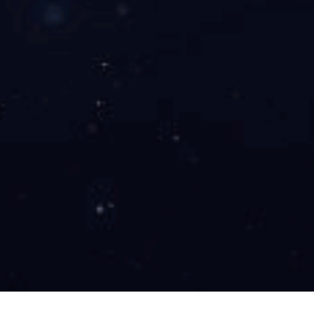
专为中大型企业、事业单位提供宿舍家具生产及整
方案
开云在线（中国）唯一官方网站通过2018广东质量监督抽查检测
品经过二氧化碳焊接，经除锈，表调，磷化，静电喷粉，220度高
化，防腐能力强，有丰富的投标经验，参加过广东，湖南，海南
广西，贵州等地的投标，2天可出标书。