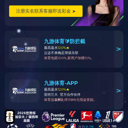
开云在线（中国）唯一官方网站具备8年生产学校不锈钢餐桌经验