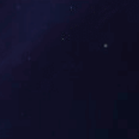
QQ咨询
咨询热线