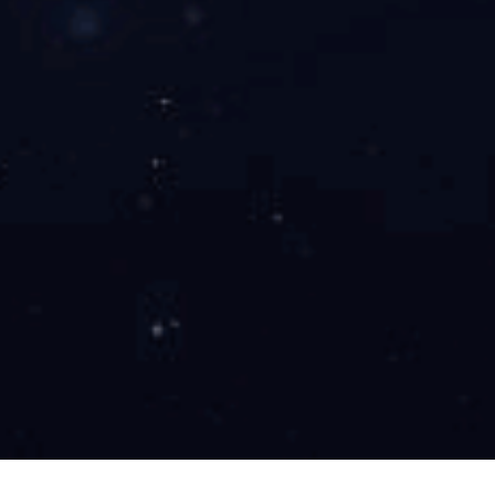
国标制造
GB manufacturing
专为中大型企业、事业单位提供宿舍家具生产及整
方案
开云在线（中国）唯一官方网站通过2018广东质量监督抽查检测
品经过二氧化碳焊接，经除锈，表调，磷化，静电喷粉，220度高
化，防腐能力强，有丰富的投标经验，参加过广东，湖南，海南
广西，贵州等地的投标，2天可出标书。