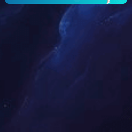
颜色可搭配
康胜不锈钢餐桌台面玻璃钢颜色多样,让食堂变得更加温馨,舒
食堂餐桌
厂家款式新颖，风格创新，经济适用