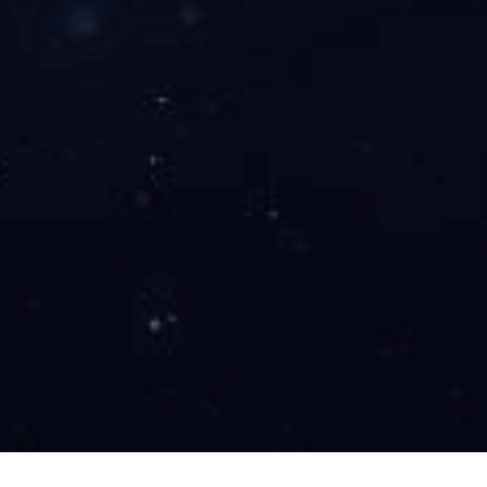
售后无忧
Worry-free after sales
完善的售后物流设施，5年质保，响应速度快
开云在线（中国）唯一官方网站可提供三年的实实在在的质保服
售前咨询、上门设计、售后服务，东莞、广州，深圳，珠海，中
送货上门安装。
热品推荐
/ HOT PRODUCT