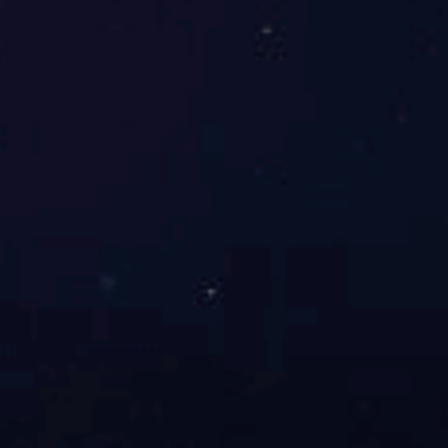
化，防腐能力强，有丰富的投标经验，参加过广东，湖南，海南
广西，贵州等地的投标，2天可出标书。